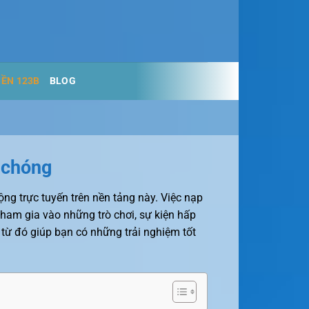
IỀN 123B
BLOG
 chóng
g trực tuyến trên nền tảng này. Việc nạp
tham gia vào những trò chơi, sự kiện hấp
từ đó giúp bạn có những trải nghiệm tốt