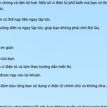
h chóng và tiện lợi hơn. Một số ví điện tử phổ biến mà bạn có 
ác.
n có thể nạp tiền ngay lập tức.
ường diễn ra ngay lập tức, giúp bạn không phải chờ đợi lâu.
đơn giản:
 của bạn.
ví điện tử và làm theo hướng dẫn hiển thị.
 được nạp vào tài khoản.
đảm bảo rằng bạn sử dụng ví điện tử chính chủ và không chia sẻ
 một lựa chọn không tồi nếu bạn không muốn sử dụng ngân hàng