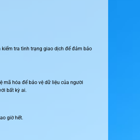
 kiểm tra tình trạng giao dịch để đảm bảo
ệ mã hóa để bảo vệ dữ liệu của người
i bất kỳ ai.
ao giờ hết.