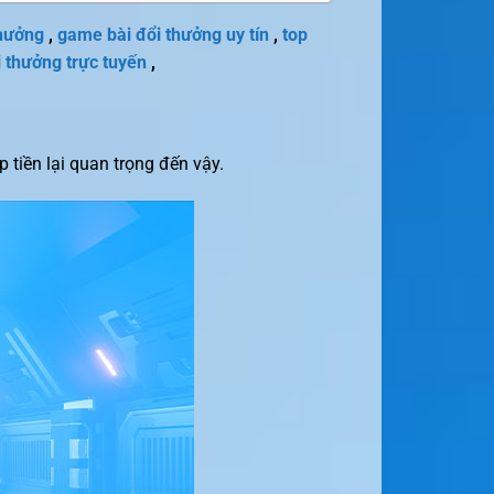
thưởng
,
game bài đổi thưởng uy tín
,
top
 thưởng trực tuyến
,
p tiền lại quan trọng đến vậy.