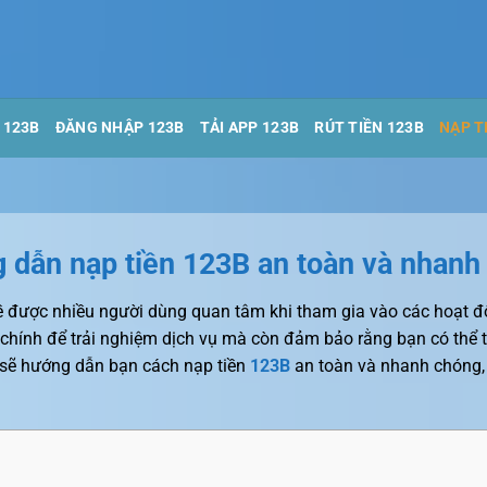
 123B
ĐĂNG NHẬP 123B
TẢI APP 123B
RÚT TIỀN 123B
NẠP T
 dẫn nạp tiền 123B an toàn và nhanh
 được nhiều người dùng quan tâm khi tham gia vào các hoạt độn
 chính để trải nghiệm dịch vụ mà còn đảm bảo rằng bạn có thể 
ôi sẽ hướng dẫn bạn cách nạp tiền
123B
an toàn và nhanh chóng, 