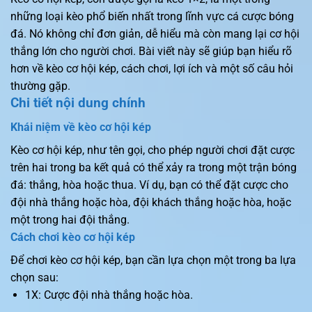
những loại kèo phổ biến nhất trong lĩnh vực cá cược bóng
đá. Nó không chỉ đơn giản, dễ hiểu mà còn mang lại cơ hội
thắng lớn cho người chơi. Bài viết này sẽ giúp bạn hiểu rõ
hơn về kèo cơ hội kép, cách chơi, lợi ích và một số câu hỏi
thường gặp.
Chi tiết nội dung chính
Khái niệm về kèo cơ hội kép
Kèo cơ hội kép, như tên gọi, cho phép người chơi đặt cược
trên hai trong ba kết quả có thể xảy ra trong một trận bóng
đá: thắng, hòa hoặc thua. Ví dụ, bạn có thể đặt cược cho
đội nhà thắng hoặc hòa, đội khách thắng hoặc hòa, hoặc
một trong hai đội thắng.
Cách chơi kèo cơ hội kép
Để chơi kèo cơ hội kép, bạn cần lựa chọn một trong ba lựa
chọn sau:
1X: Cược đội nhà thắng hoặc hòa.