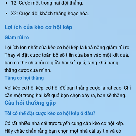
12: Cược một trong hai đội thắng.
X2: Cược đội khách thắng hoặc hòa.
Lợi ích của kèo cơ hội kép
Giam rủi ro
Lợi ích lớn nhất của kèo cơ hội kép là khả năng giảm rủi ro.
Thay vì đặt cược toàn bộ số tiền của bạn vào một kết quả,
bạn có thể chia rủi ro giữa hai kết quả, tăng khả năng
thắng cược của mình.
Tăng cơ hội thắng
Với kèo cơ hội kép, cơ hội để bạn thắng cược là rất cao. Chỉ
cần một trong hai kết quả bạn chọn xảy ra, bạn sẽ thắng.
Câu hỏi thường gặp
Tôi có thể đặt cược kèo cơ hội kép ở đâu?
Có rất nhiều nhà cái trực tuyến cung cấp kèo cơ hội kép.
Hãy chắc chắn rằng bạn chọn một nhà cái uy tín và có