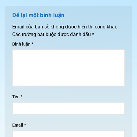
Để lại một bình luận
Email của bạn sẽ không được hiển thị công khai.
Các trường bắt buộc được đánh dấu
*
Bình luận
*
Tên
*
Email
*