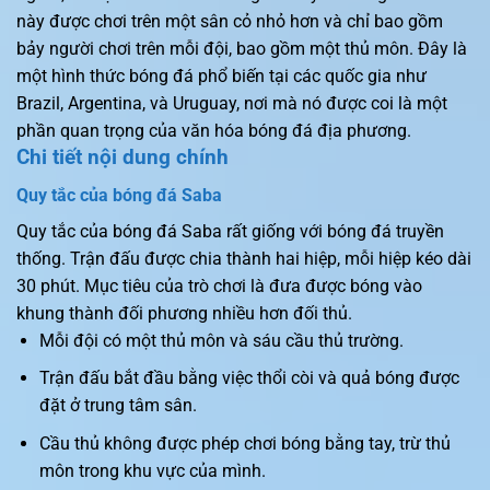
này được chơi trên một sân cỏ nhỏ hơn và chỉ bao gồm
bảy người chơi trên mỗi đội, bao gồm một thủ môn. Đây là
một hình thức bóng đá phổ biến tại các quốc gia như
Brazil, Argentina, và Uruguay, nơi mà nó được coi là một
phần quan trọng của văn hóa bóng đá địa phương.
Chi tiết nội dung chính
Quy tắc của bóng đá Saba
Quy tắc của bóng đá Saba rất giống với bóng đá truyền
thống. Trận đấu được chia thành hai hiệp, mỗi hiệp kéo dài
30 phút. Mục tiêu của trò chơi là đưa được bóng vào
khung thành đối phương nhiều hơn đối thủ.
Mỗi đội có một thủ môn và sáu cầu thủ trường.
Trận đấu bắt đầu bằng việc thổi còi và quả bóng được
đặt ở trung tâm sân.
Cầu thủ không được phép chơi bóng bằng tay, trừ thủ
môn trong khu vực của mình.