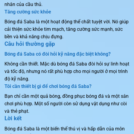
nhân của cầu thủ.
Tăng cường sức khỏe
Bóng đá Saba là một hoạt động thể chất tuyệt vời. Nó giúp
cải thiện sức khỏe tim mạch, tăng cường sức mạnh, sức
bền và khả năng chịu đựng.
Câu hỏi thường gặp
Bóng đá Saba có đòi hỏi kỹ năng đặc biệt không?
Không cần thiết. Mặc dù bóng đá Saba đòi hỏi sự linh hoạt
và tốc độ, nhưng nó rất phù hợp cho mọi người ở mọi trình
độ kỹ năng.
Tôi cần thiết bị gì để chơi bóng đá Saba?
Bạn chỉ cần một quả bóng, đồng phục bóng đá và một sân
chơi phù hợp. Một số người còn sử dụng vật dụng như còi
và thẻ phạt.
Lời kết
Bóng đá Saba là một biến thể thú vị và hấp dẫn của môn