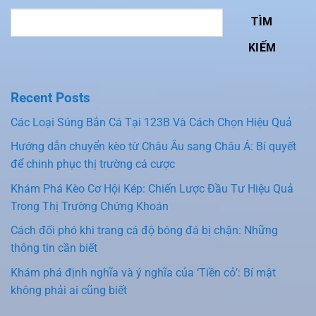
TÌM
KIẾM
Recent Posts
Các Loại Súng Bắn Cá Tại 123B Và Cách Chọn Hiệu Quả
Hướng dẫn chuyển kèo từ Châu Âu sang Châu Á: Bí quyết
để chinh phục thị trường cá cược
Khám Phá Kèo Cơ Hội Kép: Chiến Lược Đầu Tư Hiệu Quả
Trong Thị Trường Chứng Khoán
Cách đối phó khi trang cá độ bóng đá bị chặn: Những
thông tin cần biết
Khám phá định nghĩa và ý nghĩa của ‘Tiền cỏ’: Bí mật
không phải ai cũng biết