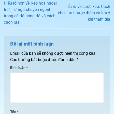
Hiểu rõ hơn về ‘kèo hoà ngoại
Hiểu rõ về cược xâu: Cách
trừ’: Từ ngữ chuyên ngành
chơi, ưu nhược điểm và lưu ý
trong cá độ bóng đá và cách
khi tham gia
chọn lựa
Để lại một bình luận
Email của bạn sẽ không được hiển thị công khai.
Các trường bắt buộc được đánh dấu
*
Bình luận
*
Tên
*