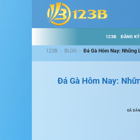
Chuyển
đến
nội
dung
123B
ĐĂNG KÝ
123B
-
BLOG
-
Đá Gà Hôm Nay: Những Lu
Đá Gà Hôm Nay: Những
ĐÃ ĐĂ