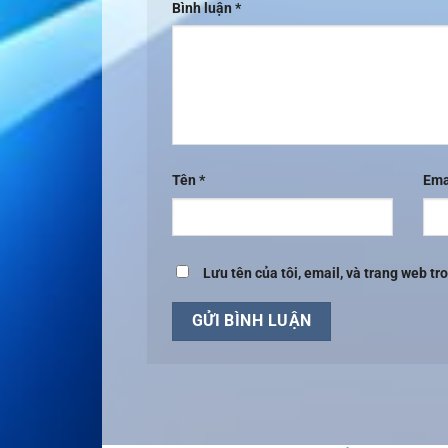
Bình luận
*
Tên
*
Ema
Lưu tên của tôi, email, và trang web tro