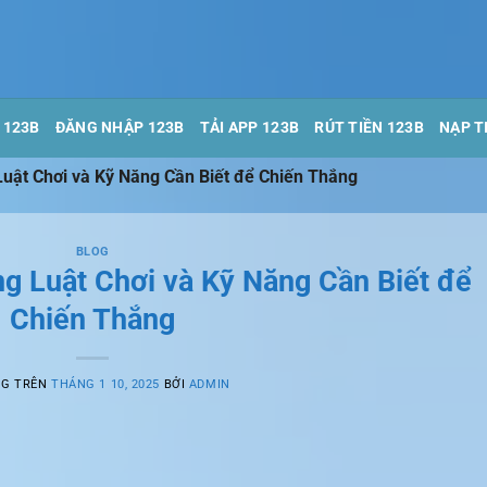
 123B
ĐĂNG NHẬP 123B
TẢI APP 123B
RÚT TIỀN 123B
NẠP T
ật Chơi và Kỹ Năng Cần Biết để Chiến Thắng
BLOG
 Luật Chơi và Kỹ Năng Cần Biết để
Chiến Thắng
NG TRÊN
THÁNG 1 10, 2025
BỞI
ADMIN