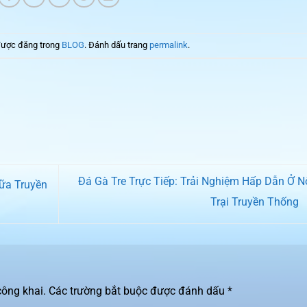
được đăng trong
BLOG
. Đánh dấu trang
permalink
.
Đá Gà Tre Trực Tiếp: Trải Nghiệm Hấp Dẫn Ở 
ữa Truyền
Trại Truyền Thống
công khai.
Các trường bắt buộc được đánh dấu
*