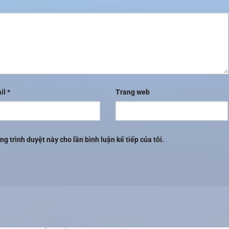
il
*
Trang web
ng trình duyệt này cho lần bình luận kế tiếp của tôi.