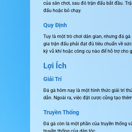
của sân chơi, sau đó trận đấu bắt đầu. Trậ
đấu hoặc bỏ chạy.
Quy Định
Tuy là một trò chơi dân gian, nhưng đá gà
gia trận đấu phải đạt đủ tiêu chuẩn về sức
kỳ vũ khí hoặc công cụ nào để hỗ trợ cho g
Lợi Ích
Giải Trí
Đá gà hôm nay là một hình thức giải trí th
dẫn. Ngoài ra, việc đặt cược cũng tạo thê
Truyền Thống
Đá gà còn là một phần của truyền thống và 
truyền thống của dân tộc.