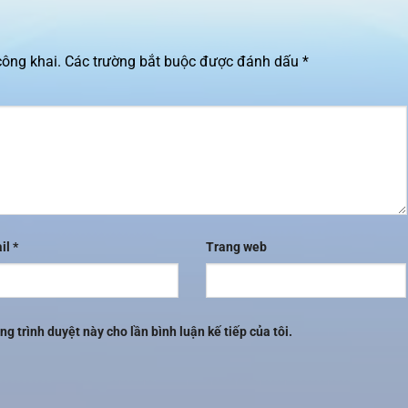
công khai.
Các trường bắt buộc được đánh dấu
*
il
*
Trang web
ng trình duyệt này cho lần bình luận kế tiếp của tôi.