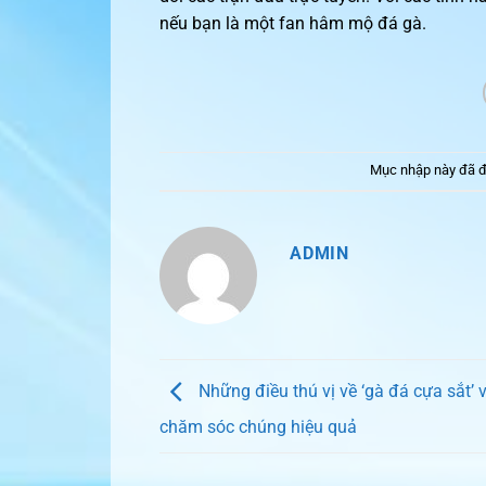
nếu bạn là một fan hâm mộ đá gà.
Mục nhập này đã 
ADMIN
Những điều thú vị về ‘gà đá cựa sắt’ 
chăm sóc chúng hiệu quả