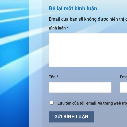
Để lại một bình luận
Email của bạn sẽ không được hiển thị 
Bình luận
*
Tên
*
Ema
Lưu tên của tôi, email, và trang web tro