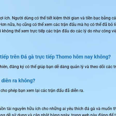
ợi ích. Người dùng có thể tiết kiệm thời gian và tiền bạc bằng c
Hơn nữa, họ cũng có thể xem các trận đấu mà họ có thể đã bỏ l
 không thể xem trực tiếp các trận đấu do các lý do như công việ
 tiếp trên Đá gà trực tiếp Thomo hôm nay không?
iên, đăng ký có thể giúp bạn dễ dàng quản lý và theo dõi các t
ã diễn ra không?
cho phép bạn xem lại các trận đấu đã diễn ra.
ồn tài nguyên hữu ích cho những ai yêu thích đá gà và muốn t
 năng dễ sử dụng và cập nhật hàng ngày, trang web này đáng để 