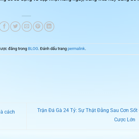
được đăng trong
BLOG
. Đánh dấu trang
permalink
.
Trận Đá Gà 24 Tỷ: Sự Thật Đằng Sau Cơn Sốt
và cách
Cược Lớn