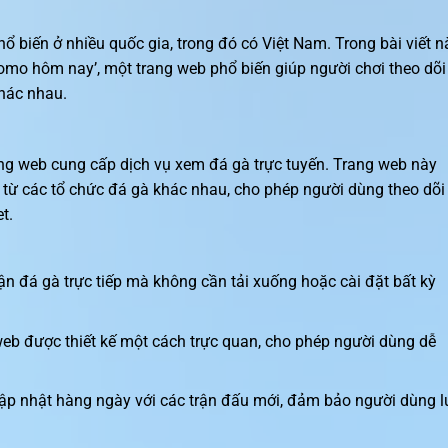
phổ biến ở nhiều quốc gia, trong đó có Việt Nam. Trong bài viết n
Thomo hôm nay’, một trang web phổ biến giúp người chơi theo dõi
khác nhau.
ng web cung cấp dịch vụ xem đá gà trực tuyến. Trang web này
 từ các tổ chức đá gà khác nhau, cho phép người dùng theo dõi
t.
ận đá gà trực tiếp mà không cần tải xuống hoặc cài đặt bất kỳ
web được thiết kế một cách trực quan, cho phép người dùng dễ
ập nhật hàng ngày với các trận đấu mới, đảm bảo người dùng 