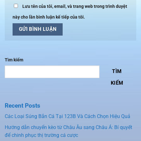
Lưu tên của tôi, email, và trang web trong trình duyệt
này cho lần bình luận kế tiếp của tôi.
Tìm kiếm
TÌM
KIẾM
Recent Posts
Các Loại Súng Bắn Cá Tại 123B Và Cách Chọn Hiệu Quả
Hướng dẫn chuyển kèo từ Châu Âu sang Châu Á: Bí quyết
để chinh phục thị trường cá cược