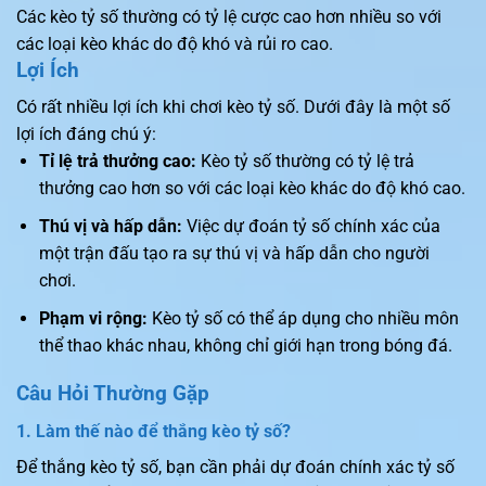
Các kèo tỷ số thường có tỷ lệ cược cao hơn nhiều so với
các loại kèo khác do độ khó và rủi ro cao.
Lợi Ích
Có rất nhiều lợi ích khi chơi kèo tỷ số. Dưới đây là một số
lợi ích đáng chú ý:
Tỉ lệ trả thưởng cao:
Kèo tỷ số thường có tỷ lệ trả
thưởng cao hơn so với các loại kèo khác do độ khó cao.
Thú vị và hấp dẫn:
Việc dự đoán tỷ số chính xác của
một trận đấu tạo ra sự thú vị và hấp dẫn cho người
chơi.
Phạm vi rộng:
Kèo tỷ số có thể áp dụng cho nhiều môn
thể thao khác nhau, không chỉ giới hạn trong bóng đá.
Câu Hỏi Thường Gặp
1. Làm thế nào để thắng kèo tỷ số?
Để thắng kèo tỷ số, bạn cần phải dự đoán chính xác tỷ số