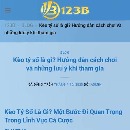
Chuyển
đến
nội
dung
123B
-
BLOG
-
Kèo tỷ số là gì? Hướng dẫn cách chơi và
những lưu ý khi tham gia
BLOG
Kèo tỷ số là gì? Hướng dẫn cách chơi
và những lưu ý khi tham gia
ĐÃ ĐĂNG TRÊN
THÁNG 1 10, 2025
BỞI
ADMIN
Kèo Tỷ Số Là Gì? Một Bước Đi Quan Trọng
Trong Lĩnh Vực Cá Cược