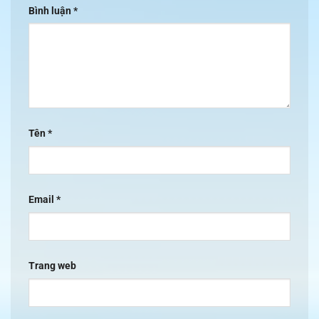
Bình luận
*
Tên
*
Email
*
Trang web