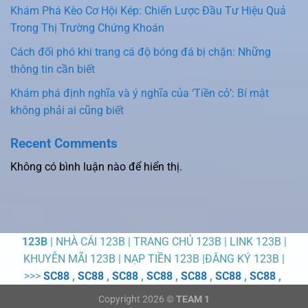
Khám Phá Kèo Cơ Hội Kép: Chiến Lược Đầu Tư Hiệu Quả
Trong Thị Trường Chứng Khoán
Cách đối phó khi trang cá độ bóng đá bị chặn: Những
thông tin cần biết
Khám phá định nghĩa và ý nghĩa của ‘Tiền cỏ’: Bí mật
không phải ai cũng biết
Recent Comments
Không có bình luận nào để hiển thị.
123B
| NHÀ CÁI 123B | TRANG CHỦ 123B | LINK 123B |
KHUYỄN MÃI 123B | NẠP TIỀN 123B |ĐĂNG KÝ 123B |
>>>
SC88
,
SC88
,
SC88
,
SC88
,
SC88
,
SC88
,
SC88
,
Copyright 2026 ©
TEAM 1