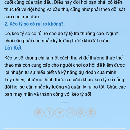
cuối cùng của trận đấu. Điều này đòi hỏi bạn phải có kiến
thức tốt về đội bóng và cầu thủ, cũng như phải theo dõi sát
sao các trận đấu.
2. Kèo tỷ số có rủi ro không?
Có, kèo tỷ số có rủi ro cao do tỷ lệ trả thưởng cao. Người
chơi cần phải cân nhắc kỹ lưỡng trước khi đặt cược.
Lời Kết
Kèo tỷ số không chỉ là một cách thú vị để thưởng thức thể
thao mà còn cung cấp cho người chơi cơ hội để kiếm được
lợi nhuận từ sự hiểu biết và kỹ năng dự đoán của mình.
Tuy nhiên, như mọi hình thức cá cược khác, kèo tỷ số cũng
đòi hỏi sự cân nhắc kỹ lưỡng và quản lý rủi ro tốt. Chúc các
bạn may mắn và thành công với kèo tỷ số!