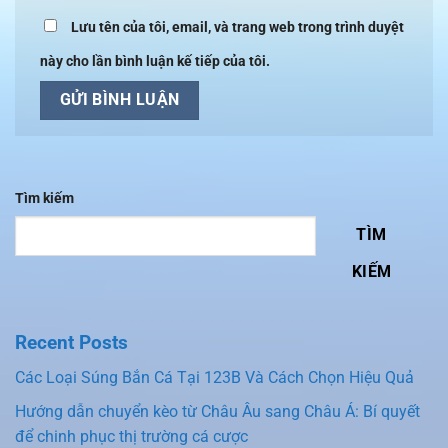
Lưu tên của tôi, email, và trang web trong trình duyệt
này cho lần bình luận kế tiếp của tôi.
Tìm kiếm
TÌM
KIẾM
Recent Posts
Các Loại Súng Bắn Cá Tại 123B Và Cách Chọn Hiệu Quả
Hướng dẫn chuyển kèo từ Châu Âu sang Châu Á: Bí quyết
để chinh phục thị trường cá cược