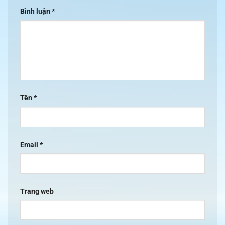
Bình luận
*
Tên
*
Email
*
Trang web