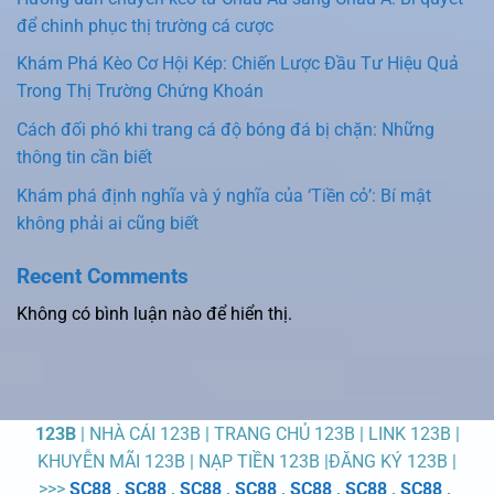
để chinh phục thị trường cá cược
Khám Phá Kèo Cơ Hội Kép: Chiến Lược Đầu Tư Hiệu Quả
Trong Thị Trường Chứng Khoán
Cách đối phó khi trang cá độ bóng đá bị chặn: Những
thông tin cần biết
Khám phá định nghĩa và ý nghĩa của ‘Tiền cỏ’: Bí mật
không phải ai cũng biết
Recent Comments
Không có bình luận nào để hiển thị.
123B
| NHÀ CÁI 123B | TRANG CHỦ 123B | LINK 123B |
KHUYỄN MÃI 123B | NẠP TIỀN 123B |ĐĂNG KÝ 123B |
>>>
SC88
,
SC88
,
SC88
,
SC88
,
SC88
,
SC88
,
SC88
,