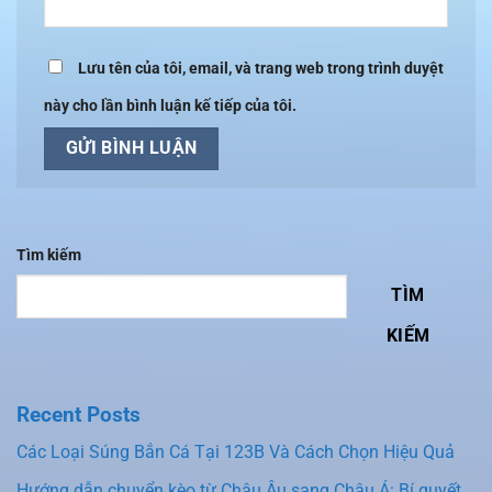
Lưu tên của tôi, email, và trang web trong trình duyệt
này cho lần bình luận kế tiếp của tôi.
Tìm kiếm
TÌM
KIẾM
Recent Posts
Các Loại Súng Bắn Cá Tại 123B Và Cách Chọn Hiệu Quả
Hướng dẫn chuyển kèo từ Châu Âu sang Châu Á: Bí quyết