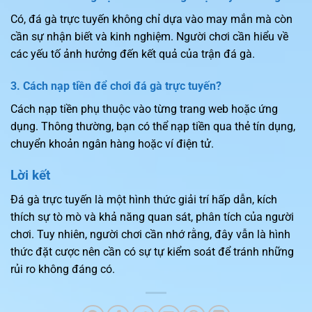
Có, đá gà trực tuyến không chỉ dựa vào may mắn mà còn
cần sự nhận biết và kinh nghiệm. Người chơi cần hiểu về
các yếu tố ảnh hưởng đến kết quả của trận đá gà.
3. Cách nạp tiền để chơi đá gà trực tuyến?
Cách nạp tiền phụ thuộc vào từng trang web hoặc ứng
dụng. Thông thường, bạn có thể nạp tiền qua thẻ tín dụng,
chuyển khoản ngân hàng hoặc ví điện tử.
Lời kết
Đá gà trực tuyến là một hình thức giải trí hấp dẫn, kích
thích sự tò mò và khả năng quan sát, phân tích của người
chơi. Tuy nhiên, người chơi cần nhớ rằng, đây vẫn là hình
thức đặt cược nên cần có sự tự kiểm soát để tránh những
rủi ro không đáng có.